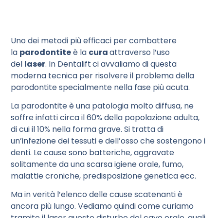
Uno dei metodi più efficaci per combattere
la
parodontite
è la
cura
attraverso l’uso
del
laser
. In Dentalift
ci avvaliamo di questa
moderna tecnica per risolvere il problema della
parodontite specialmente nella fase più acuta.
La parodontite è una patologia molto diffusa, ne
soffre infatti circa il 60% della popolazione adulta,
di cui il 10% nella forma grave. Si tratta di
un’infezione dei tessuti e dell’osso che sostengono i
denti. Le cause sono batteriche, aggravate
solitamente da una scarsa igiene orale, fumo,
malattie croniche, predisposizione genetica ecc.
Ma in verità l’elenco delle cause scatenanti è
ancora più lungo. Vediamo quindi come curiamo
tramite il laser questo disturbo del cavo orale, quali