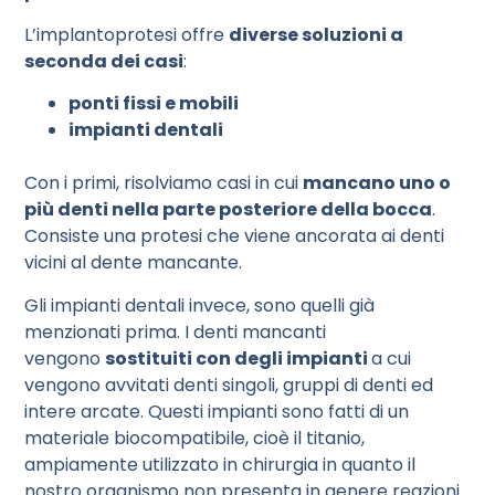
L’implantoprotesi offre
diverse soluzioni a
seconda dei casi
:
ponti fissi e mobili
impianti dentali
Con i primi, risolviamo casi in cui
mancano uno o
più denti nella parte posteriore della bocca
.
Consiste una protesi che viene ancorata ai denti
vicini al dente mancante.
Gli impianti dentali invece, sono quelli già
menzionati prima. I denti mancanti
vengono
sostituiti con degli impianti
a cui
vengono avvitati denti singoli, gruppi di denti ed
intere arcate. Questi impianti sono fatti di un
materiale biocompatibile, cioè il titanio,
ampiamente utilizzato in chirurgia in quanto il
nostro organismo non presenta in genere reazioni