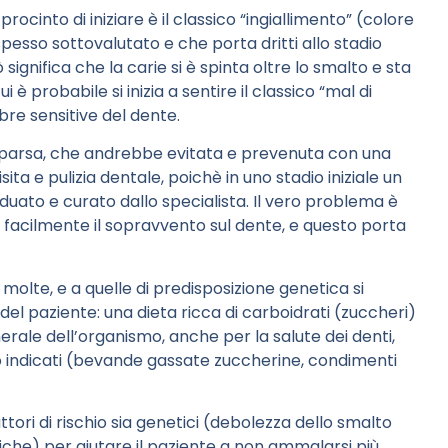
ocinto di iniziare è il classico “ingiallimento” (colore
spesso sottovalutato e che porta dritti allo stadio
significa che la carie si è spinta oltre lo smalto e sta
 probabile si inizia a sentire il classico “mal di
ibre sensitive del dente.
omparsa, che andrebbe evitata e prevenuta con una
ita e pulizia dentale, poichè in uno stadio iniziale un
duato e curato dallo specialista. Il vero problema è
e facilmente il sopravvento sul dente, e questo porta
olte, e a quelle di predisposizione genetica si
del paziente: una dieta ricca di carboidrati (zuccheri)
erale dell’organismo, anche per la salute dei denti,
o indicati (bevande gassate zuccherine, condimenti
attori di rischio sia genetici (debolezza dello smalto
che) per aiutare il paziente a non ammalarsi più.