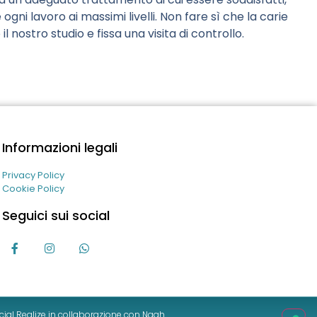
ni lavoro ai massimi livelli. Non fare sì che la carie
 nostro studio e fissa una visita di controllo.
Informazioni legali
Privacy Policy
Cookie Policy
Seguici sui social
Professionali puntuali e gentilissimi!
Straconsigliato
francesca alessandro
1 settimana fa
ial Realize in collaborazione con Naah