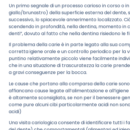
Un primo segnale di un processo carioso in corso o in pr
giallo/brunastro) della superficie esterna del dente, 
successivo, lo spiacevole annerimento localizzato. Ciò 
scendendo in profondità, nella dentina, momento in cui è
denti”, dovuto al fatto che nella dentina risiedono le f
Il problema della carie è in parte legato alla sua c
corretta igiene orale e un controllo periodico per la vis
puntino relativamente piccolo viene facilmente indivi
che in una situazione di trascuratezza la carie prend
a gravi conseguenze per la bocca.
Le cause che portano alla comparsa della carie sono m
affiancano cause legate all’alimentazione e all’igiene 
è altamente sconsigliata, se non per il benessere gen
come pure alcuni cibi particolarmente acidi non son
acidi)
Una visita cariologica consente di identificare tutti i f
del dente) che comportamentali (alimentari ed igieni