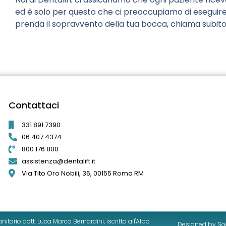
ed è solo per questo che ci preoccupiamo di eseguire og
prenda il sopravvento della tua bocca, chiama subito il
Contattaci
331 891 7390
06 407 4374
800 176 800
assistenza@dentalift.it
Via Tito Oro Nobili, 36, 00155 Roma RM
Ottima esperienza.
Professionalità e competenza. I dottori sono tutti
gentilissimi e disponibili. Mi sono trovata
tario dott. Luca Marco Bernardini, iscritto all'Albo
Vincenza Musci
1 settimana fa
Designed by Soc