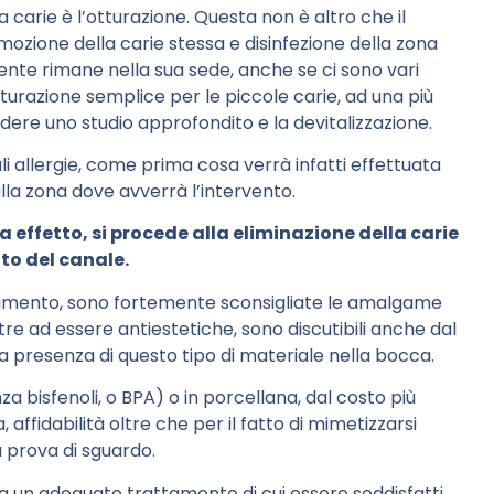
 carie è l’otturazione. Questa non è altro che il
mozione della carie stessa e disinfezione della zona
ente rimane nella sua sede, anche se ci sono vari
 otturazione semplice per le piccole carie, ad una più
ere uno studio approfondito e la devitalizzazione.
i allergie, come prima cosa verrà infatti effettuata
alla zona dove avverrà l’intervento.
 effetto, si procede alla eliminazione della carie
to del canale.
mpimento, sono fortemente sconsigliate le amalgame
e ad essere antiestetiche, sono discutibili anche dal
a presenza di questo tipo di materiale nella bocca.
nza bisfenoli, o BPA) o in porcellana, dal costo più
affidabilità oltre che per il fatto di mimetizzarsi
 prova di sguardo.
va un adeguato trattamento di cui essere soddisfatti,