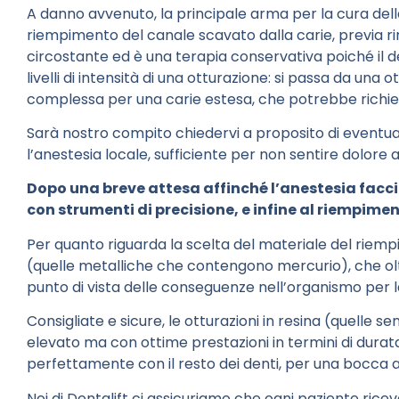
A danno avvenuto, la principale arma per la cura della
riempimento del canale scavato dalla carie, previa ri
circostante ed è una terapia conservativa poiché il d
livelli di intensità di una otturazione: si passa da una
complessa per una carie estesa, che potrebbe richied
Sarà nostro compito chiedervi a proposito di eventual
l’anestesia locale, sufficiente per non sentire dolore 
Dopo una breve attesa affinché l’anestesia faccia
con strumenti di precisione, e infine al riempimen
Per quanto riguarda la scelta del materiale del rie
(quelle metalliche che contengono mercurio), che oltr
punto di vista delle conseguenze nell’organismo per l
Consigliate e sicure, le otturazioni in resina (quelle se
elevato ma con ottime prestazioni in termini di durata, 
perfettamente con il resto dei denti, per una bocca a
Noi di Dentalift ci assicuriamo che ogni paziente rice